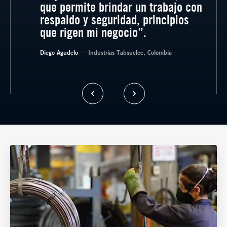
que permite brindar un trabajo con
respaldo y seguridad, principios
que rigen mi negocio”.
— Polyuprotec, Colombia
Diego Agudelo
— Industrias Tabsuelec, Colombia
— Jefe Abastecimiento Aceros Industriales,
— Director General Arcoli, Colombia
Colombia