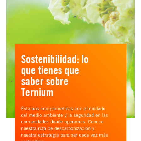
Sostenibilidad: lo
que tienes que
saber sobre
Ternium
Estamos comprometidos con el cuidado
del medio ambiente y la seguridad en las
comunidades donde operamos. Conoce
nuestra ruta de descarbonización y
nuestra estrategia para ser cada vez más