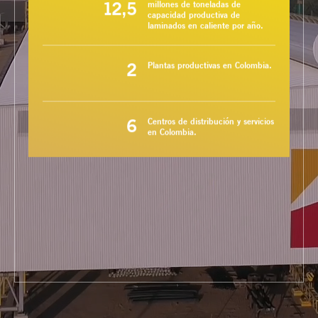
12,5
millones de toneladas de
capacidad productiva de
laminados en caliente por año.
2
Plantas productivas en Colombia.
6
Centros de distribución y servicios
en Colombia.