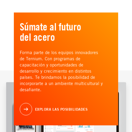
Súmate al futuro
del acero
Forma parte de los equipos innovadores
de Ternium. Con programas de
capacitación y oportunidades de
desarrollo y crecimiento en distintos
países. Te brindamos la posibilidad de
incorporarte a un ambiente multicultural y
desafiante.
EXPLORA LAS POSIBILIDADES