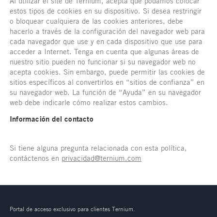
Al utilizar el site de Ternium, acepta que podamos colocar
estos tipos de cookies en su dispositivo. Si desea restringir
o bloquear cualquiera de las cookies anteriores, debe
hacerlo a través de la configuración del navegador web para
cada navegador que use y en cada dispositivo que use para
acceder a Internet. Tenga en cuenta que algunas áreas de
nuestro sitio pueden no funcionar si su navegador web no
acepta cookies. Sin embargo, puede permitir las cookies de
sitios específicos al convertirlos en “sitios de confianza” en
su navegador web. La función de “Ayuda” en su navegador
web debe indicarle cómo realizar estos cambios.
Información del contacto
Si tiene alguna pregunta relacionada con esta política,
contáctenos en
privacidad@ternium.com
Portal de acceso exclusivo para clientes Ternium.