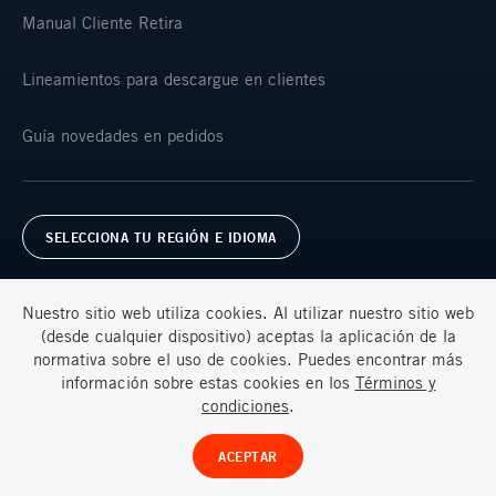
Manual Cliente Retira
Lineamientos para descargue en clientes
Guía novedades en pedidos
SELECCIONA TU REGIÓN E IDIOMA
Nuestro sitio web utiliza cookies. Al utilizar nuestro sitio web
(desde cualquier dispositivo) aceptas la aplicación de la
normativa sobre el uso de cookies. Puedes encontrar más
información sobre estas cookies en los
Términos y
Términos y condiciones
Preguntas frecuentes
condiciones
.
© Ternium 2026
ACEPTAR