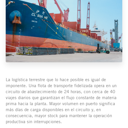
La logística terrestre que lo hace posible es igual de
imponente. Una flota de transporte fidelizada opera en un
circuito de abastecimiento de 24 horas, con cerca de 40
viajes diarios que garantizan el flujo constante de materia
prima hacia la planta. Mayor volumen en puerto significa
más días de carga disponibles en el circuito y, en
consecuencia, mayor stock para mantener la operación
productiva sin interrupciones.