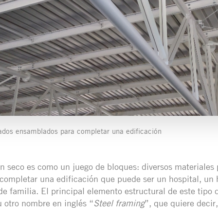
cados ensamblados para completar una edificación
n seco es como un juego de bloques: diversos materiales 
ompletar una edificación que puede ser un hospital, un h
de familia. El principal elemento estructural de este tipo 
u otro nombre en inglés “
Steel framing
”, que quiere decir