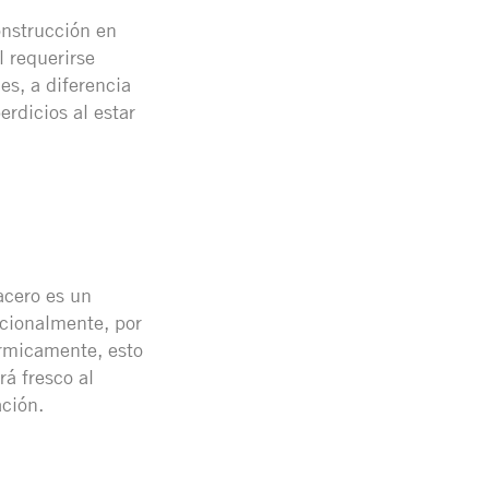
onstrucción en
l requerirse
s, a diferencia
rdicios al estar
acero es un
icionalmente, por
térmicamente, esto
rá fresco al
ación.