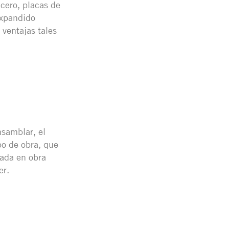
acero, placas de
expandido
 ventajas tales
nsamblar, el
po de obra, que
zada en obra
er.